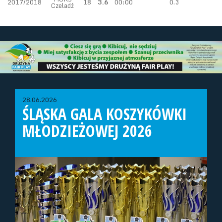
2017/2018
18
3.6
00:00
0.3
Czeladź
28.06.2026
ŚLĄSKA GALA KOSZYKÓWKI
MŁODZIEŻOWEJ 2026