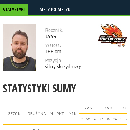
STATYSTYKI
MECZ PO MECZU
Rocznik:
1994
Wzrost:
188 cm
Pozycja:
silny skrzydłowy
STATYSTYKI SUMY
ZA 2
ZA 3
Z G
SEZON
DRUŻYNA
M
PKT
MIN
C
W
%
C
W
%
C
W