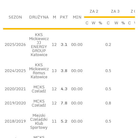
ZA 2
ZA 3
Z G
SEZON
DRUŻYNA
M
PKT
MIN
C
W
%
C
W
%
C
W
KKS
Mickiewicz
JJ
2025/2026
12
3.1
00:00
0.2
ENERGY
GROUP
Katowice
KKS
Mickiewicz
2024/2025
13
3.8
00:00
0.5
Romus
Katowice
MCKS
2020/2021
12
4.3
00:00
0.5
Czeladź
MCKS
2019/2020
12
7.8
00:00
0.8
Czeladź
Miejski
Czeladzki
2018/2019
11
5.2
00:00
0.5
Klub
Sportowy
MCKS