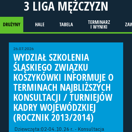
3 LIGA MĘŻCZYZN
TERMINARZ
DRUŻYNY
HALE
TABELA
ZA
I WYNIKI
26.07.2026
WYDZIAŁ SZKOLENIA
ŚLĄSKIEGO ZWIĄZKU
KOSZYKÓWKI INFORMUJE O
TERMINACH NAJBLIŻSZYCH
KONSULTACJI / TURNIEJÓW
KADRY WOJEWÓDZKIEJ
(ROCZNIK 2013/2014)
Dziewczęta:02-04.10.26 r. - Konsultacja