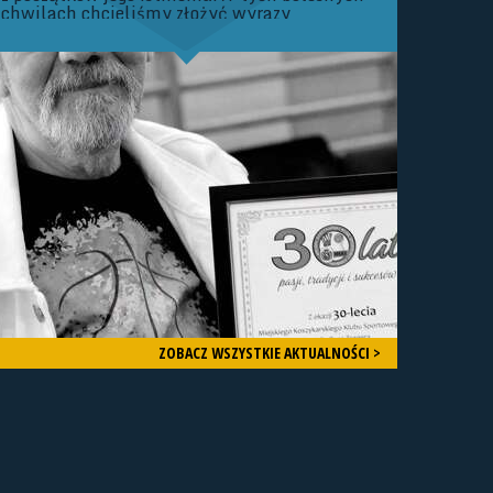
chwilach chcieliśmy złożyć wyrazy
Najszczerszych Kondolencji Rodzinie oraz
Bliskim Zmarłego. Zarząd oraz Członkowie
Śląskiego Związku Koszykówki Nie da się
ukryć, że mamy dziś bardzo smutny dzień
dla Śląskiego Basketu.
ZOBACZ WSZYSTKIE AKTUALNOŚCI >