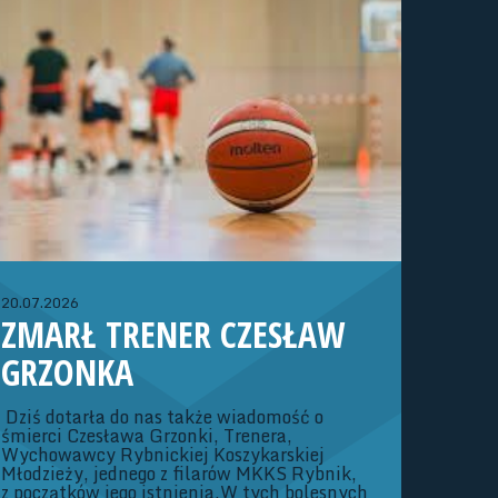
WOJEWÓDZKIEJ (ROCZNIK
2013/2014)
Dziewczęta:02-04.10.26 r. - Konsultacja
szkoleniowa (Strumień)23-25.10.26 r. -
Konsultacja szkoleniowa (Strumień)06-
08.11.26 r. – Konsultacja szkoleniowa
(Strumień)20-22.11.26 r. – Turniej OOM o
rozstawienie Dywizji ATrenerzy: Adam
Kubaszczyk, Iwona Szymik
20.07.2026
ZMARŁ TRENER CZESŁAW
GRZONKA
Dziś dotarła do nas także wiadomość o
śmierci Czesława Grzonki, Trenera,
Wychowawcy Rybnickiej Koszykarskiej
Młodzieży, jednego z filarów MKKS Rybnik,
z początków jego istnienia.W tych bolesnych