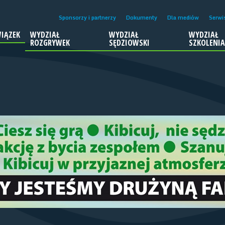
Sponsorzy i partnerzy
Dokumenty
Dla mediów
Serwi
IĄZEK
WYDZIAŁ
WYDZIAŁ
WYDZIAŁ
ROZGRYWEK
SĘDZIOWSKI
SZKOLENI