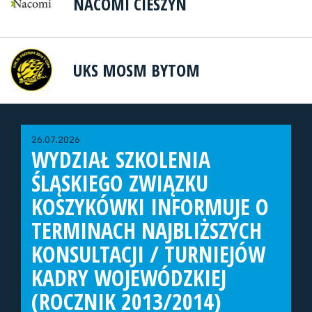
NACOMI CIESZYN
UKS MOSM BYTOM
26.07.2026
WYDZIAŁ SZKOLENIA
ŚLĄSKIEGO ZWIĄZKU
KOSZYKÓWKI INFORMUJE O
TERMINACH NAJBLIŻSZYCH
KONSULTACJI / TURNIEJÓW
KADRY WOJEWÓDZKIEJ
(ROCZNIK 2013/2014)