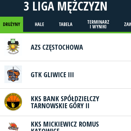
3 LIGA MĘŻCZYZN
TERMINARZ
DRUŻYNY
HALE
TABELA
ZA
I WYNIKI
AZS CZĘSTOCHOWA
GTK GLIWICE III
KKS BANK SPÓŁDZIELCZY
TARNOWSKIE GÓRY II
KKS MICKIEWICZ ROMUS
KATOWICE