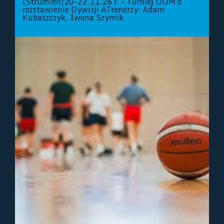
(Strumień)20-22.11.26 r. – Turniej OOM o
rozstawienie Dywizji ATrenerzy: Adam
Kubaszczyk, Iwona Szymik