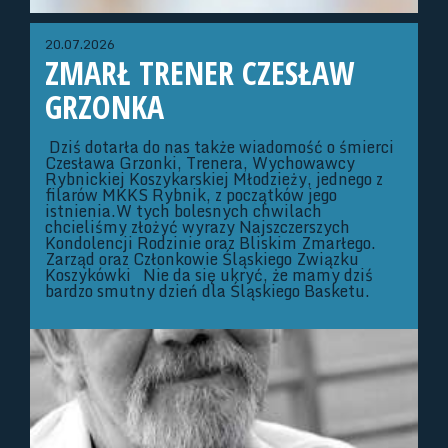
20.07.2026
ZMARŁ TRENER CZESŁAW
GRZONKA
Dziś dotarła do nas także wiadomość o śmierci
Czesława Grzonki, Trenera, Wychowawcy
Rybnickiej Koszykarskiej Młodzieży, jednego z
filarów MKKS Rybnik, z początków jego
istnienia.W tych bolesnych chwilach
chcieliśmy złożyć wyrazy Najszczerszych
Kondolencji Rodzinie oraz Bliskim Zmarłego.
Zarząd oraz Członkowie Śląskiego Związku
Koszykówki Nie da się ukryć, że mamy dziś
bardzo smutny dzień dla Śląskiego Basketu.