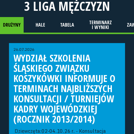
3 LIGA MĘŻCZYZN
TERMINARZ
DRUŻYNY
HALE
TABELA
ZA
I WYNIKI
26.07.2026
WYDZIAŁ SZKOLENIA
ŚLĄSKIEGO ZWIĄZKU
KOSZYKÓWKI INFORMUJE O
TERMINACH NAJBLIŻSZYCH
KONSULTACJI / TURNIEJÓW
KADRY WOJEWÓDZKIEJ
(ROCZNIK 2013/2014)
Dziewczęta:02-04.10.26 r. - Konsultacja