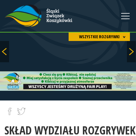
WSZYSTKIE ROZGRYWKI
SKŁAD WYDZIAŁU ROZGRYWEK