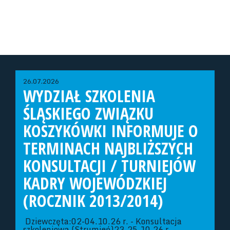
26.07.2026
WYDZIAŁ SZKOLENIA
ŚLĄSKIEGO ZWIĄZKU
KOSZYKÓWKI INFORMUJE O
TERMINACH NAJBLIŻSZYCH
KONSULTACJI / TURNIEJÓW
KADRY WOJEWÓDZKIEJ
(ROCZNIK 2013/2014)
Dziewczęta:02-04.10.26 r. - Konsultacja
szkoleniowa (Strumień)23-25.10.26 r. -