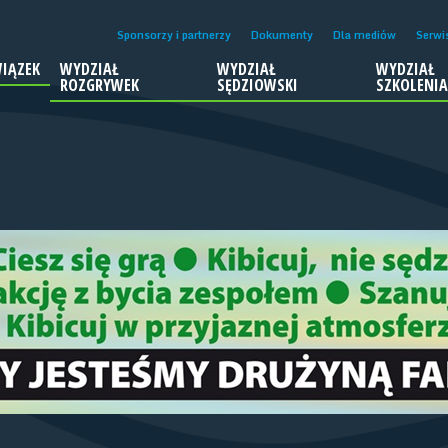
Sponsorzy i partnerzy
Dokumenty
Dla mediów
Serwi
IĄZEK
WYDZIAŁ
WYDZIAŁ
WYDZIAŁ
ROZGRYWEK
SĘDZIOWSKI
SZKOLENI