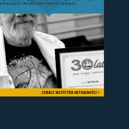
chwilach chcieliśmy złożyć wyrazy
Najszczerszych Kondolencji Rodzinie oraz
Bliskim Zmarłego. Zarząd oraz Członkowie
Śląskiego Związku Koszykówki Nie da się
ukryć, że mamy dziś bardzo smutny dzień
dla Śląskiego Basketu.
ZOBACZ WSZYSTKIE AKTUALNOŚCI >