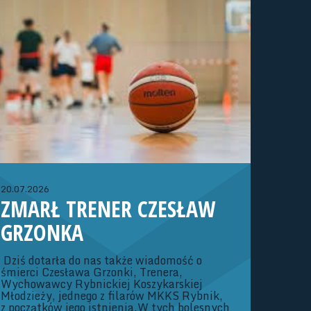
WOJEWÓDZKIEJ (ROCZNIK
2013/2014)
Dziewczęta:02-04.10.26 r. - Konsultacja
szkoleniowa (Strumień)23-25.10.26 r. -
Konsultacja szkoleniowa (Strumień)06-
08.11.26 r. – Konsultacja szkoleniowa
(Strumień)20-22.11.26 r. – Turniej OOM o
rozstawienie Dywizji ATrenerzy: Adam
Kubaszczyk, Iwona Szymik
20.07.2026
ZMARŁ TRENER CZESŁAW
GRZONKA
Dziś dotarła do nas także wiadomość o
śmierci Czesława Grzonki, Trenera,
Wychowawcy Rybnickiej Koszykarskiej
Młodzieży, jednego z filarów MKKS Rybnik,
z początków jego istnienia.W tych bolesnych