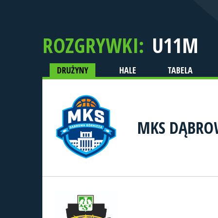
ROZGRYWKI:
U11M
DRUŻYNY
HALE
TABELA
MKS DĄBRO