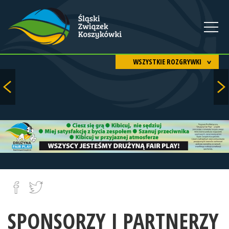
WSZYSTKIE ROZGRYWKI
SPONSORZY I PARTNERZY