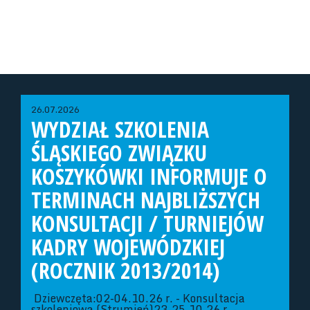
26.07.2026
WYDZIAŁ SZKOLENIA
ŚLĄSKIEGO ZWIĄZKU
KOSZYKÓWKI INFORMUJE O
TERMINACH NAJBLIŻSZYCH
KONSULTACJI / TURNIEJÓW
KADRY WOJEWÓDZKIEJ
(ROCZNIK 2013/2014)
Dziewczęta:02-04.10.26 r. - Konsultacja
szkoleniowa (Strumień)23-25.10.26 r. -