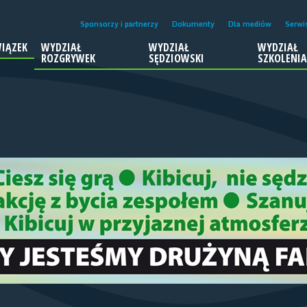
Sponsorzy i partnerzy
Dokumenty
Dla mediów
Serwi
IĄZEK
WYDZIAŁ
WYDZIAŁ
WYDZIAŁ
ROZGRYWEK
SĘDZIOWSKI
SZKOLENI