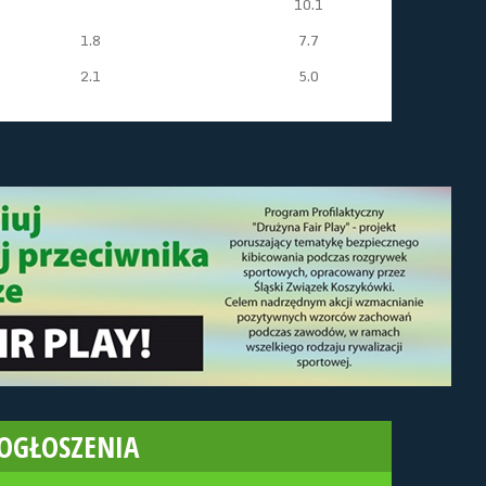
10.1
1.8
7.7
2.1
5.0
OGŁOSZENIA