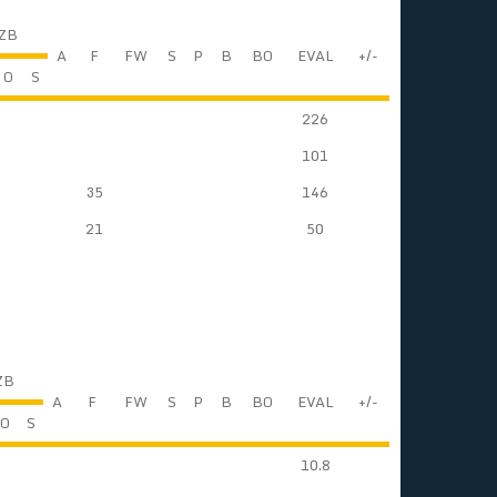
ZB
A
F
FW
S
P
B
BO
EVAL
+/-
O
S
226
101
35
146
21
50
ZB
A
F
FW
S
P
B
BO
EVAL
+/-
O
S
10.8