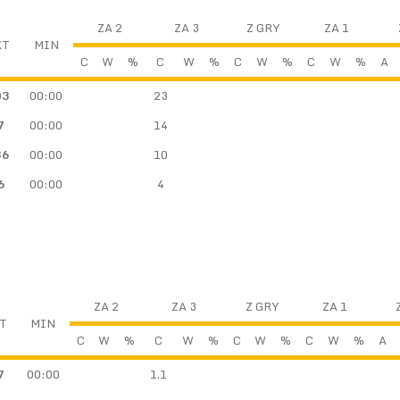
ZA 2
ZA 3
Z GRY
ZA 1
KT
MIN
C
W
%
C
W
%
C
W
%
C
W
%
A
03
00:00
23
7
00:00
14
36
00:00
10
6
00:00
4
ZA 2
ZA 3
Z GRY
ZA 1
T
MIN
C
W
%
C
W
%
C
W
%
C
W
%
A
7
00:00
1.1