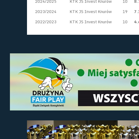
2024/2025
KTK JS Invest Knurów
10
8.
2023/2024
KTK JS Invest Knurów
19
7.
2022/2023
KTK JS Invest Knurów
10
4.