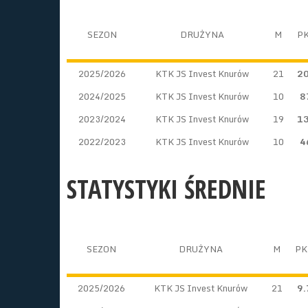
SEZON
DRUŻYNA
M
P
2025/2026
KTK JS Invest Knurów
21
2
2024/2025
KTK JS Invest Knurów
10
8
2023/2024
KTK JS Invest Knurów
19
1
2022/2023
KTK JS Invest Knurów
10
4
STATYSTYKI ŚREDNIE
SEZON
DRUŻYNA
M
PK
2025/2026
KTK JS Invest Knurów
21
9.