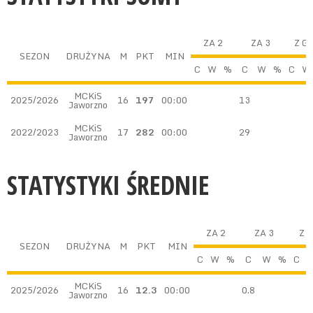
ZA 2
ZA 3
Z G
SEZON
DRUŻYNA
M
PKT
MIN
C
W
%
C
W
%
C
W
MCKiS
2025/2026
16
197
00:00
13
Jaworzno
MCKiS
2022/2023
17
282
00:00
29
Jaworzno
STATYSTYKI ŚREDNIE
ZA 2
ZA 3
Z 
SEZON
DRUŻYNA
M
PKT
MIN
C
W
%
C
W
%
C
MCKiS
2025/2026
16
12.3
00:00
0.8
Jaworzno