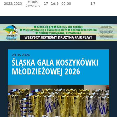
MCKiS
2022/2023
17
16.6
00:00
1.7
Jaworzno
28.06.2026
ŚLĄSKA GALA KOSZYKÓWKI
MŁODZIEŻOWEJ 2026