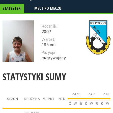
STATYSTYKI
MECZ PO MECZU
Rocznik:
2007
Wzrost:
185 cm
Pozycja:
rozgrywający
STATYSTYKI SUMY
ZA 2
ZA 3
Z GRY
SEZON
DRUŻYNA
M
PKT
MIN
C
W
%
C
W
%
C
W