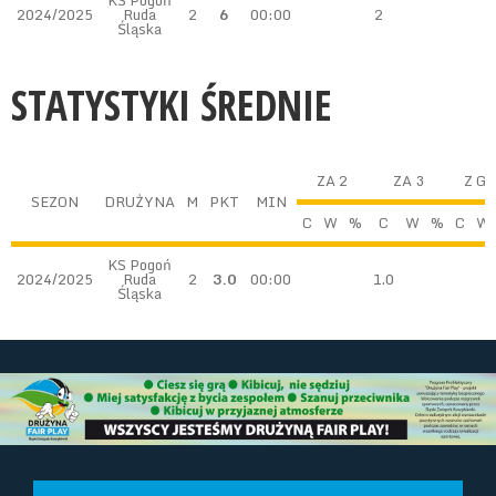
KS Pogoń
2024/2025
Ruda
2
6
00:00
2
Śląska
STATYSTYKI ŚREDNIE
ZA 2
ZA 3
Z G
SEZON
DRUŻYNA
M
PKT
MIN
C
W
%
C
W
%
C
W
KS Pogoń
2024/2025
Ruda
2
3.0
00:00
1.0
Śląska