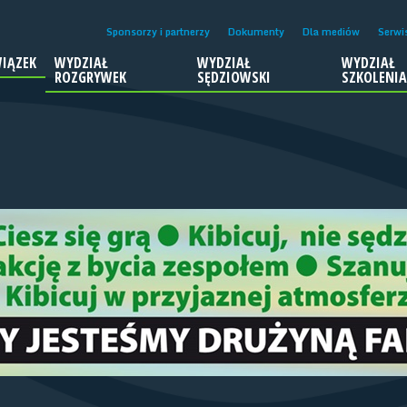
Sponsorzy i partnerzy
Dokumenty
Dla mediów
Serwi
IĄZEK
WYDZIAŁ
WYDZIAŁ
WYDZIAŁ
ROZGRYWEK
SĘDZIOWSKI
SZKOLENI