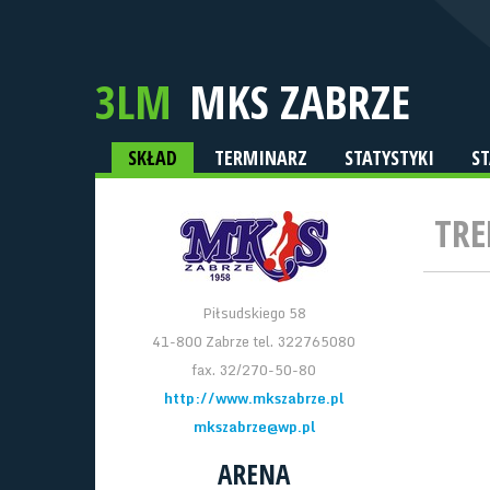
3LM
MKS ZABRZE
SKŁAD
TERMINARZ
STATYSTYKI
S
TRE
Piłsudskiego 58
41-800 Zabrze tel. 322765080
fax. 32/270-50-80
http://www.mkszabrze.pl
mkszabrze@wp.pl
ARENA