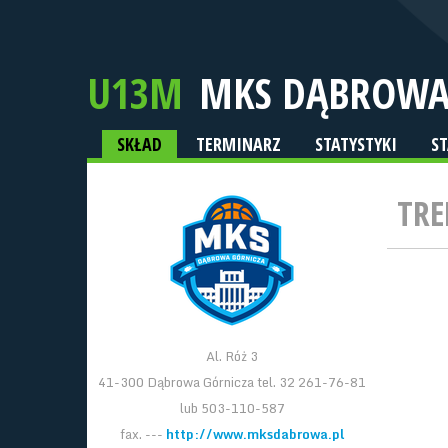
U13M
MKS DĄBROWA
SKŁAD
TERMINARZ
STATYSTYKI
S
TRE
Al. Róż 3
41-300 Dąbrowa Górnicza tel. 32 261-76-81
lub 503-110-587
fax. ---
http://www.mksdabrowa.pl