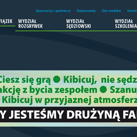
Sponsorzy i partnerzy
Dokumenty
Dla mediów
Serwi
IĄZEK
WYDZIAŁ
WYDZIAŁ
WYDZIAŁ
ROZGRYWEK
SĘDZIOWSKI
SZKOLENI