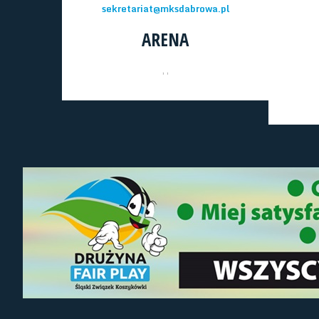
sekretariat@mksdabrowa.pl
ARENA
, ,