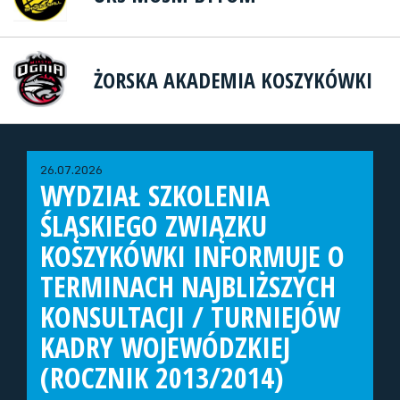
ŻORSKA AKADEMIA KOSZYKÓWKI
26.07.2026
WYDZIAŁ SZKOLENIA
ŚLĄSKIEGO ZWIĄZKU
KOSZYKÓWKI INFORMUJE O
TERMINACH NAJBLIŻSZYCH
KONSULTACJI / TURNIEJÓW
KADRY WOJEWÓDZKIEJ
(ROCZNIK 2013/2014)