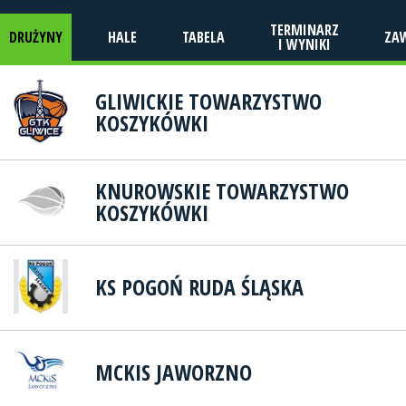
TERMINARZ
DRUŻYNY
HALE
TABELA
ZA
I WYNIKI
GLIWICKIE TOWARZYSTWO
KOSZYKÓWKI
KNUROWSKIE TOWARZYSTWO
KOSZYKÓWKI
KS POGOŃ RUDA ŚLĄSKA
MCKIS JAWORZNO