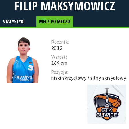
FILIP MAKSYMOWICZ
STATYSTYKI
MECZ PO MECZU
Rocznik:
2012
Wzrost:
169 cm
Pozycja:
niski skrzydłowy / silny skrzydłowy