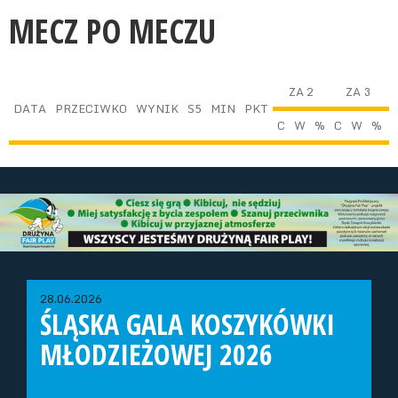
MECZ PO MECZU
ZA 2
ZA 3
DATA
PRZECIWKO
WYNIK
S5
MIN
PKT
C
W
%
C
W
%
28.06.2026
ŚLĄSKA GALA KOSZYKÓWKI
MŁODZIEŻOWEJ 2026