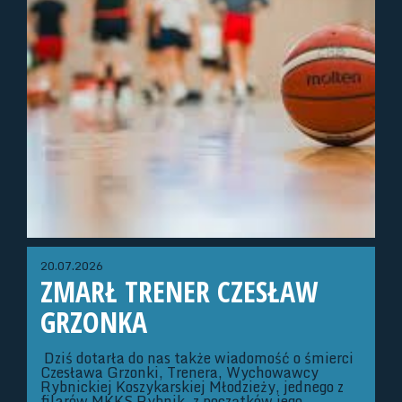
20.07.2026
ZMARŁ TRENER CZESŁAW
GRZONKA
Dziś dotarła do nas także wiadomość o śmierci
Czesława Grzonki, Trenera, Wychowawcy
Rybnickiej Koszykarskiej Młodzieży, jednego z
filarów MKKS Rybnik, z początków jego