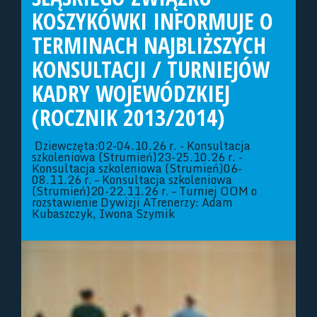
KOSZYKÓWKI INFORMUJE O
TERMINACH NAJBLIŻSZYCH
KONSULTACJI / TURNIEJÓW
KADRY WOJEWÓDZKIEJ
(ROCZNIK 2013/2014)
Dziewczęta:02-04.10.26 r. - Konsultacja
szkoleniowa (Strumień)23-25.10.26 r. -
Konsultacja szkoleniowa (Strumień)06-
08.11.26 r. – Konsultacja szkoleniowa
(Strumień)20-22.11.26 r. – Turniej OOM o
rozstawienie Dywizji ATrenerzy: Adam
Kubaszczyk, Iwona Szymik