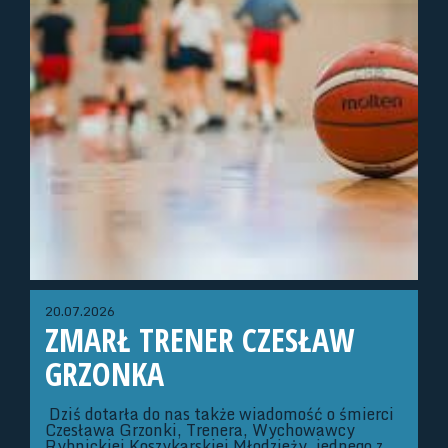
20.07.2026
ZMARŁ TRENER CZESŁAW
GRZONKA
Dziś dotarła do nas także wiadomość o śmierci
Czesława Grzonki, Trenera, Wychowawcy
Rybnickiej Koszykarskiej Młodzieży, jednego z