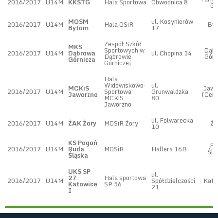
2016/2017
U14M
KKSTG
Hala Sportowa
Obwodnica 8
Gó
MOSM
ul. Kosynierów
2016/2017
U14M
Hala OSiR
By
Bytom
17
Zespół Szkół
MKS
Sportowych w
Dąb
2016/2017
U14M
Dąbrowa
ul. Chopina 34
Dąbrowie
Górn
Górnicza
Górniczej
Hala
Widowiskowo-
ul.
MCKiS
Jawo
2016/2017
U14M
Sportowa
Grunwaldzka
Jaworzno
(Cen
MCKiS
80
Jaworzno
ul. Folwarecka
2016/2017
U14M
ŻAK Żory
MOSiR Żory
Żo
10
KS Pogoń
Ru
2016/2017
U14M
Ruda
MOSiR
Hallera 16B
Ślą
Śląska
UKS SP
ul.
27
Hala sportowa
2016/2017
U14M
Spółdzielczości
Kato
Katowice
SP 56
21
I