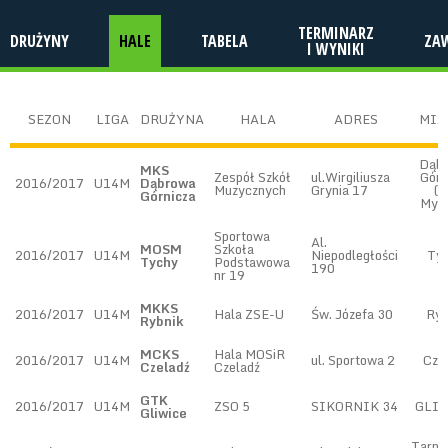
TERMINARZ
DRUŻYNY
HALE
TABELA
ZA
I WYNIKI
SEZON
LIGA
DRUŻYNA
HALA
ADRES
MIA
Dąb
MKS
Zespół Szkół
ul.Wirgiliusza
Górn
2016/2017
U14M
Dąbrowa
Muzycznych
Grynia 17
(O
Górnicza
Mydl
Sportowa
Al.
MOSM
Szkoła
2016/2017
U14M
Niepodległości
Ty
Tychy
Podstawowa
190
nr 19
MKKS
2016/2017
U14M
Hala ZSE-U
Św. Józefa 30
Ryb
Rybnik
MCKS
Hala MOSiR
2016/2017
U14M
ul. Sportowa 2
Cze
Czeladź
Czeladź
GTK
2016/2017
U14M
ZSO 5
SIKORNIK 34
GLI
Gliwice
Tarno