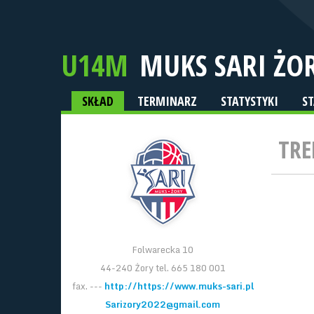
U14M
MUKS SARI ŻO
SKŁAD
TERMINARZ
STATYSTYKI
S
TRE
Folwarecka 10
44-240 Żory tel. 665 180 001
fax. ---
http://https://www.muks-sari.pl
Sarizory2022@gmail.com