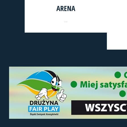
ARENA
, ,