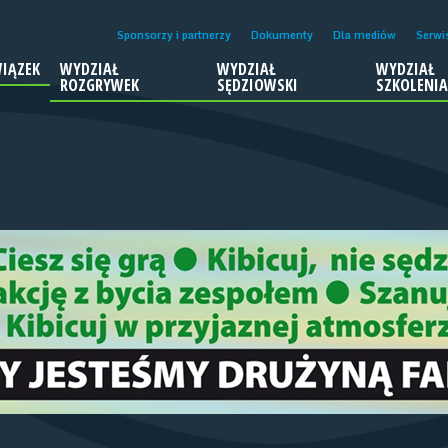
Sponsorzy i partnerzy
Dokumenty
Dla mediów
Serwi
IĄZEK
WYDZIAŁ
WYDZIAŁ
WYDZIAŁ
ROZGRYWEK
SĘDZIOWSKI
SZKOLENI