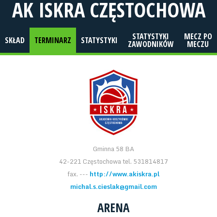
AK ISKRA CZĘSTOCHOWA
STATYSTYKI
MECZ PO
SKŁAD
TERMINARZ
STATYSTYKI
ZAWODNIKÓW
MECZU
Gminna 58 BA
42-221 Częstochowa tel. 531814817
fax. ---
http://www.akiskra.pl
michal.s.cieslak@gmail.com
ARENA