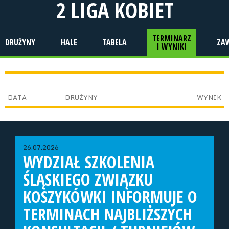
2 LIGA KOBIET
TERMINARZ
DRUŻYNY
HALE
TABELA
ZA
I WYNIKI
DATA
DRUŻYNY
WYNIK
26.07.2026
WYDZIAŁ SZKOLENIA
ŚLĄSKIEGO ZWIĄZKU
KOSZYKÓWKI INFORMUJE O
TERMINACH NAJBLIŻSZYCH