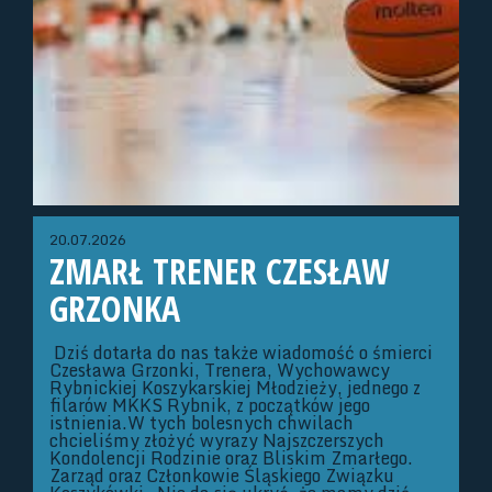
20.07.2026
ZMARŁ TRENER CZESŁAW
GRZONKA
Dziś dotarła do nas także wiadomość o śmierci
Czesława Grzonki, Trenera, Wychowawcy
Rybnickiej Koszykarskiej Młodzieży, jednego z
filarów MKKS Rybnik, z początków jego
istnienia.W tych bolesnych chwilach
chcieliśmy złożyć wyrazy Najszczerszych
Kondolencji Rodzinie oraz Bliskim Zmarłego.
Zarząd oraz Członkowie Śląskiego Związku