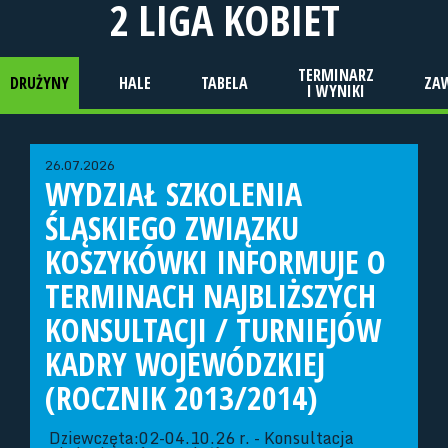
2 LIGA KOBIET
TERMINARZ
DRUŻYNY
HALE
TABELA
ZA
I WYNIKI
26.07.2026
WYDZIAŁ SZKOLENIA
ŚLĄSKIEGO ZWIĄZKU
KOSZYKÓWKI INFORMUJE O
TERMINACH NAJBLIŻSZYCH
KONSULTACJI / TURNIEJÓW
KADRY WOJEWÓDZKIEJ
(ROCZNIK 2013/2014)
Dziewczęta:02-04.10.26 r. - Konsultacja