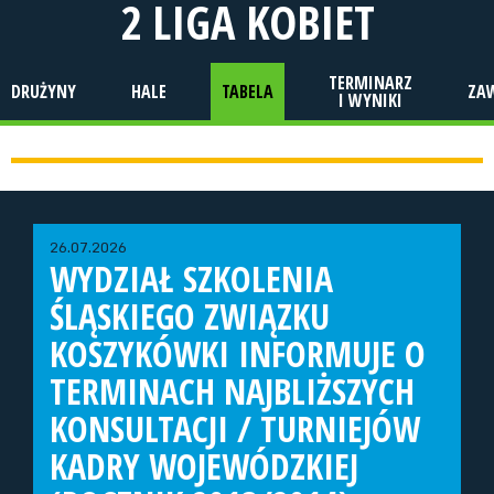
2 LIGA KOBIET
TERMINARZ
DRUŻYNY
HALE
TABELA
ZA
I WYNIKI
26.07.2026
WYDZIAŁ SZKOLENIA
ŚLĄSKIEGO ZWIĄZKU
KOSZYKÓWKI INFORMUJE O
TERMINACH NAJBLIŻSZYCH
KONSULTACJI / TURNIEJÓW
KADRY WOJEWÓDZKIEJ