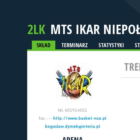
2LK
MTS IKAR NIEPO
SKŁAD
TERMINARZ
STATYSTYKI
S
TRE
tel. 601914021
fax. ---
http://www.basket-nce.pl
boguslaw.dymek@interia.pl
ARENA