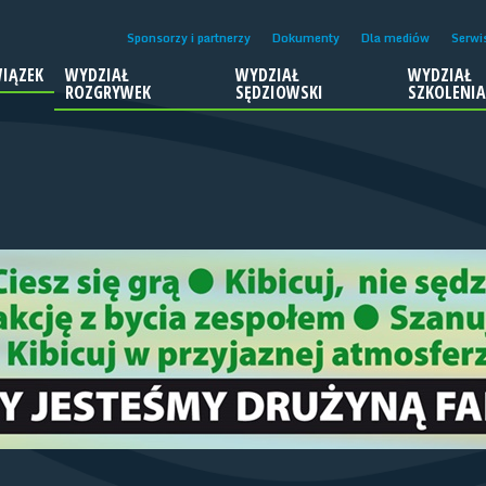
Sponsorzy i partnerzy
Dokumenty
Dla mediów
Serwi
IĄZEK
WYDZIAŁ
WYDZIAŁ
WYDZIAŁ
ROZGRYWEK
SĘDZIOWSKI
SZKOLENI