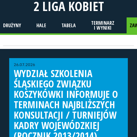
2 LIGA KOBIET
TERMINARZ
DRUŻYNY
HALE
TABELA
ZA
I WYNIKI
26.07.2026
WYDZIAŁ SZKOLENIA
ŚLĄSKIEGO ZWIĄZKU
KOSZYKÓWKI INFORMUJE O
TERMINACH NAJBLIŻSZYCH
KONSULTACJI / TURNIEJÓW
KADRY WOJEWÓDZKIEJ
(ROCZNIK 2013/2014)