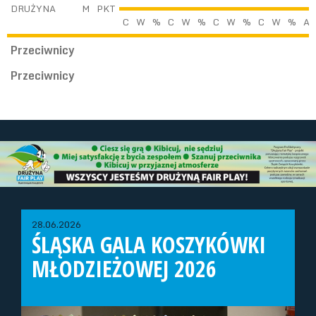
DRUŻYNA
M
PKT
C
W
%
C
W
%
C
W
%
C
W
%
A
Przeciwnicy
Przeciwnicy
28.06.2026
ŚLĄSKA GALA KOSZYKÓWKI
MŁODZIEŻOWEJ 2026