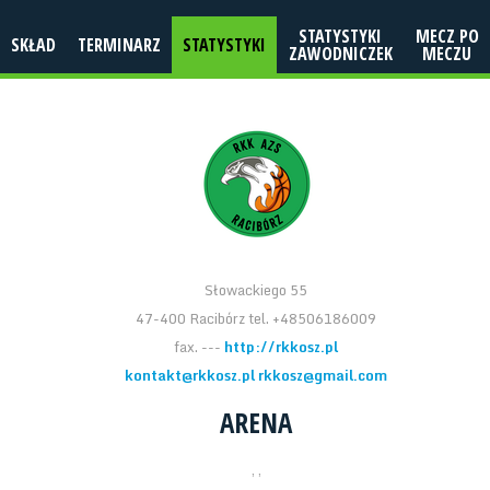
STATYSTYKI
MECZ PO
SKŁAD
TERMINARZ
STATYSTYKI
ZAWODNICZEK
MECZU
Słowackiego 55
47-400 Racibórz tel. +48506186009
fax. ---
http://rkkosz.pl
kontakt@rkkosz.pl rkkosz@gmail.com
ARENA
, ,