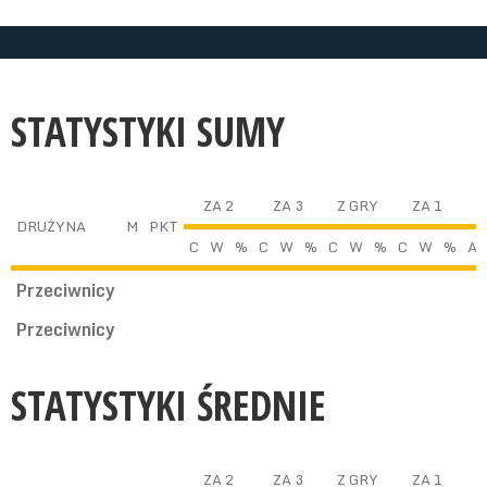
STATYSTYKI SUMY
ZA 2
ZA 3
Z GRY
ZA 1
DRUŻYNA
M
PKT
C
W
%
C
W
%
C
W
%
C
W
%
A
Przeciwnicy
Przeciwnicy
STATYSTYKI ŚREDNIE
ZA 2
ZA 3
Z GRY
ZA 1