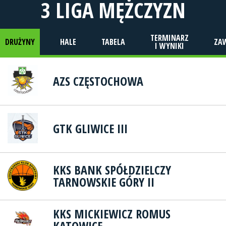
3 LIGA MĘŻCZYZN
TERMINARZ
DRUŻYNY
HALE
TABELA
ZA
I WYNIKI
AZS CZĘSTOCHOWA
GTK GLIWICE III
KKS BANK SPÓŁDZIELCZY
TARNOWSKIE GÓRY II
KKS MICKIEWICZ ROMUS
KATOWICE