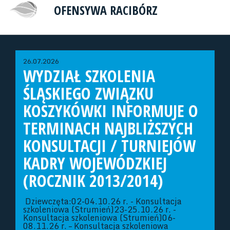
OFENSYWA RACIBÓRZ
26.07.2026
WYDZIAŁ SZKOLENIA
ŚLĄSKIEGO ZWIĄZKU
KOSZYKÓWKI INFORMUJE O
TERMINACH NAJBLIŻSZYCH
KONSULTACJI / TURNIEJÓW
KADRY WOJEWÓDZKIEJ
(ROCZNIK 2013/2014)
Dziewczęta:02-04.10.26 r. - Konsultacja
szkoleniowa (Strumień)23-25.10.26 r. -
Konsultacja szkoleniowa (Strumień)06-
08.11.26 r. – Konsultacja szkoleniowa