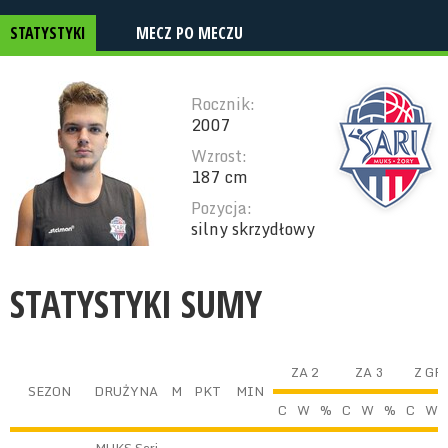
STATYSTYKI
MECZ PO MECZU
Rocznik:
2007
Wzrost:
187 cm
Pozycja:
silny skrzydłowy
STATYSTYKI SUMY
ZA 2
ZA 3
Z GR
SEZON
DRUŻYNA
M
PKT
MIN
C
W
%
C
W
%
C
W