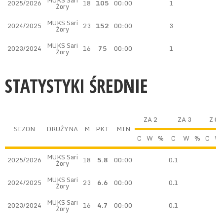
MUKS Sari
2025/2026
18
105
00:00
1
Żory
MUKS Sari
2024/2025
23
152
00:00
3
Żory
MUKS Sari
2023/2024
16
75
00:00
1
Żory
STATYSTYKI ŚREDNIE
ZA 2
ZA 3
Z G
SEZON
DRUŻYNA
M
PKT
MIN
C
W
%
C
W
%
C
W
MUKS Sari
2025/2026
18
5.8
00:00
0.1
Żory
MUKS Sari
2024/2025
23
6.6
00:00
0.1
Żory
MUKS Sari
2023/2024
16
4.7
00:00
0.1
Żory