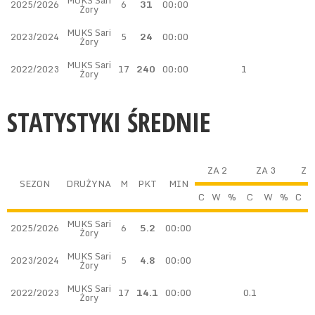
MUKS Sari
2025/2026
6
31
00:00
Żory
MUKS Sari
2023/2024
5
24
00:00
Żory
MUKS Sari
2022/2023
17
240
00:00
1
Żory
STATYSTYKI ŚREDNIE
ZA 2
ZA 3
Z 
SEZON
DRUŻYNA
M
PKT
MIN
C
W
%
C
W
%
C
MUKS Sari
2025/2026
6
5.2
00:00
Żory
MUKS Sari
2023/2024
5
4.8
00:00
Żory
MUKS Sari
2022/2023
17
14.1
00:00
0.1
Żory