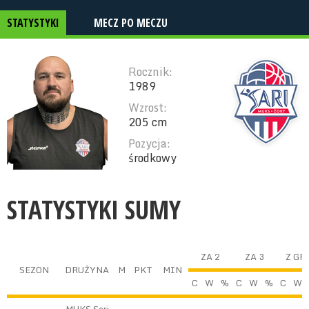
STATYSTYKI
MECZ PO MECZU
Rocznik:
1989
Wzrost:
205 cm
Pozycja:
środkowy
STATYSTYKI SUMY
ZA 2
ZA 3
Z GR
SEZON
DRUŻYNA
M
PKT
MIN
C
W
%
C
W
%
C
W