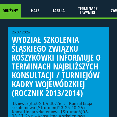
TERMINARZ
DRUŻYNY
HALE
TABELA
ZA
I WYNIKI
26.07.2026
WYDZIAŁ SZKOLENIA
ŚLĄSKIEGO ZWIĄZKU
KOSZYKÓWKI INFORMUJE O
TERMINACH NAJBLIŻSZYCH
KONSULTACJI / TURNIEJÓW
KADRY WOJEWÓDZKIEJ
(ROCZNIK 2013/2014)
Dziewczęta:02-04.10.26 r. - Konsultacja
szkoleniowa (Strumień)23-25.10.26 r. -
Konsultacja szkoleniowa (Strumień)06-
08.11.26 r. – Konsultacja szkoleniowa