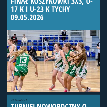
FINAŁ KOSZYKÓWKI 3X3, U-
17 K I U-23 K TYCHY
09.05.2026
08.01.2026
TURNIEJ NOWOROCZNY O