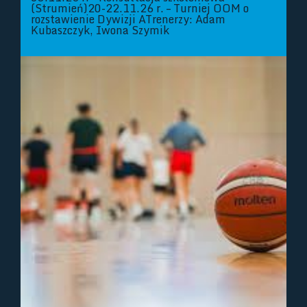
(Strumień)20-22.11.26 r. – Turniej OOM o
rozstawienie Dywizji ATrenerzy: Adam
Kubaszczyk, Iwona Szymik