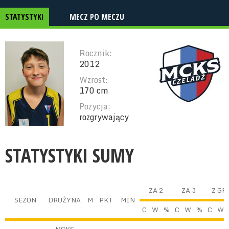
STATYSTYKI
MECZ PO MECZU
Rocznik:
2012
Wzrost:
170 cm
Pozycja:
rozgrywający
STATYSTYKI SUMY
ZA 2
ZA 3
Z GR
SEZON
DRUŻYNA
M
PKT
MIN
C
W
%
C
W
%
C
W