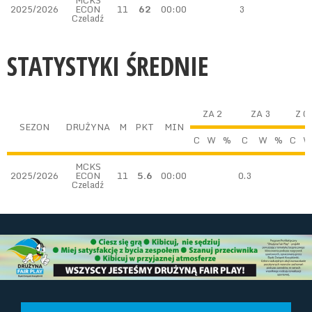
MCKS
2025/2026
ECON
11
62
00:00
3
Czeladź
STATYSTYKI ŚREDNIE
ZA 2
ZA 3
Z G
SEZON
DRUŻYNA
M
PKT
MIN
C
W
%
C
W
%
C
W
MCKS
2025/2026
ECON
11
5.6
00:00
0.3
Czeladź