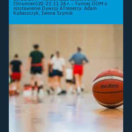
(Strumień)20-22.11.26 r. – Turniej OOM o
rozstawienie Dywizji ATrenerzy: Adam
Kubaszczyk, Iwona Szymik