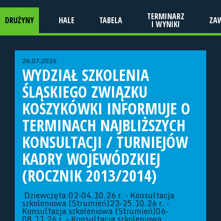
TERMINARZ
DRUŻYNY
HALE
TABELA
ZA
I WYNIKI
26.07.2026
WYDZIAŁ SZKOLENIA
ŚLĄSKIEGO ZWIĄZKU
KOSZYKÓWKI INFORMUJE O
TERMINACH NAJBLIŻSZYCH
KONSULTACJI / TURNIEJÓW
KADRY WOJEWÓDZKIEJ
(ROCZNIK 2013/2014)
Dziewczęta:02-04.10.26 r. - Konsultacja
szkoleniowa (Strumień)23-25.10.26 r. -
Konsultacja szkoleniowa (Strumień)06-
08.11.26 r. – Konsultacja szkoleniowa