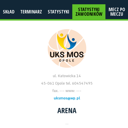
STATYSTYKI
MECZ PO
SKŁAD
TERMINARZ
STATYSTYKI
ZAWODNIKÓW
MECZU
ul. Katowicka 14
45-061 Opole tel. 604547495
fax. --- www: ---
uksmos@wp.pl
ARENA
, ,