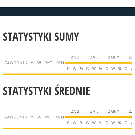
STATYSTYKI SUMY
ZA 2
ZA 3
Z GRY
ZA 
ZAWODNIK
M
S5
PKT
MIN
C
W
%
C
W
%
C
W
%
C
W
STATYSTYKI ŚREDNIE
ZA 2
ZA 3
Z GRY
ZA 
ZAWODNIK
M
S5
PKT
MIN
C
W
%
C
W
%
C
W
%
C
W