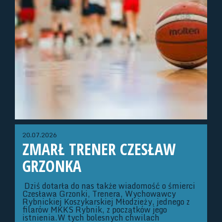
20.07.2026
ZMARŁ TRENER CZESŁAW
GRZONKA
Dziś dotarła do nas także wiadomość o śmierci
Czesława Grzonki, Trenera, Wychowawcy
Rybnickiej Koszykarskiej Młodzieży, jednego z
filarów MKKS Rybnik, z początków jego
istnienia.W tych bolesnych chwilach