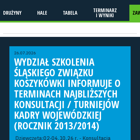
TERMINARZ
DRUŻYNY
HALE
TABELA
ZA
I WYNIKI
26.07.2026
WYDZIAŁ SZKOLENIA
ŚLĄSKIEGO ZWIĄZKU
KOSZYKÓWKI INFORMUJE O
TERMINACH NAJBLIŻSZYCH
KONSULTACJI / TURNIEJÓW
KADRY WOJEWÓDZKIEJ
(ROCZNIK 2013/2014)
Dziewczęta:02-04.10.26 r. - Konsultacja