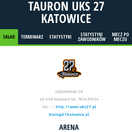
TAURON UKS 27
KATOWICE
STATYSTYKI
MECZ PO
SKŁAD
TERMINARZ
STATYSTYKI
ZAWODNIKÓW
MECZU
Łętowskiego 18
40-648 Katowice tel. 783639634
fax. ---
http://www.uks27.pl
biuro@27katowice.pl
ARENA