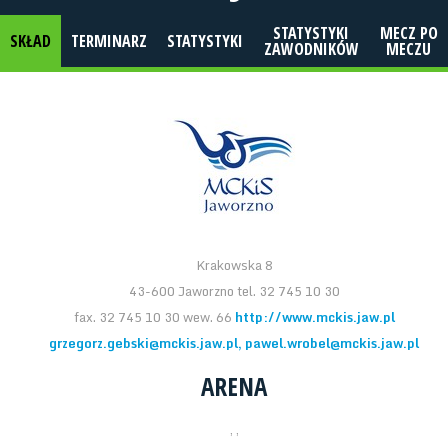
STATYSTYKI
MECZ PO
SKŁAD
TERMINARZ
STATYSTYKI
ZAWODNIKÓW
MECZU
Krakowska 8
43-600 Jaworzno tel. 32 745 10 30
fax. 32 745 10 30 wew. 66
http://www.mckis.jaw.pl
grzegorz.gebski@mckis.jaw.pl, pawel.wrobel@mckis.jaw.pl
ARENA
, ,