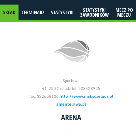
STATYSTYKI
MECZ PO
SKŁAD
TERMINARZ
STATYSTYKI
ZAWODNIKÓW
MECZU
Sportowa
41-250 Czeladź tel. 508428935
fax. 322658106
http://www.mcksczeladz.pl
amentel@wp.pl
ARENA
, ,