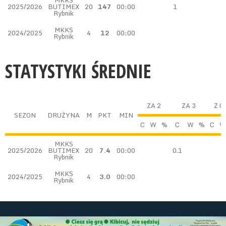
MKKS
2025/2026
BUTIMEX
20
147
00:00
1
Rybnik
MKKS
2024/2025
4
12
00:00
Rybnik
STATYSTYKI ŚREDNIE
ZA 2
ZA 3
Z G
SEZON
DRUŻYNA
M
PKT
MIN
C
W
%
C
W
%
C
W
MKKS
2025/2026
BUTIMEX
20
7.4
00:00
0.1
Rybnik
MKKS
2024/2025
4
3.0
00:00
Rybnik