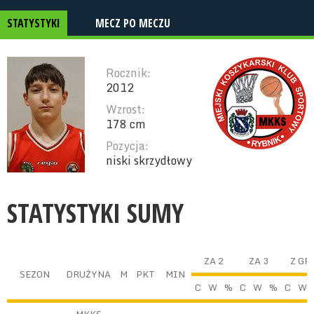
STATYSTYKI
MECZ PO MECZU
Rocznik:
2012
Wzrost:
178 cm
Pozycja:
niski skrzydłowy
STATYSTYKI SUMY
ZA 2
ZA 3
Z GR
SEZON
DRUŻYNA
M
PKT
MIN
C
W
%
C
W
%
C
W