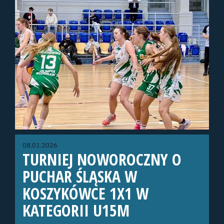
08.01.2026
TURNIEJ NOWOROCZNY O
PUCHAR ŚLĄSKA W
KOSZYKÓWCE 1X1 W
KATEGORII U15M