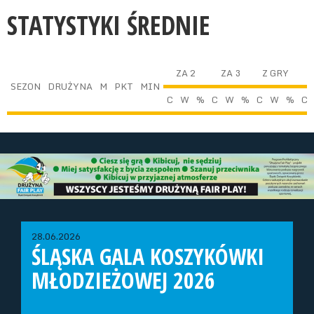
STATYSTYKI ŚREDNIE
ZA 2
ZA 3
Z GRY
SEZON
DRUŻYNA
M
PKT
MIN
C
W
%
C
W
%
C
W
%
C
28.06.2026
ŚLĄSKA GALA KOSZYKÓWKI
MŁODZIEŻOWEJ 2026