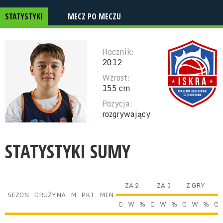
STATYSTYKI
MECZ PO MECZU
Rocznik:
2012
Wzrost:
155 cm
Pozycja:
rozgrywający
STATYSTYKI SUMY
ZA 2
ZA 3
Z GRY
SEZON
DRUŻYNA
M
PKT
MIN
C
W
%
C
W
%
C
W
%
C