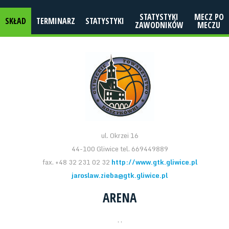
STATYSTYKI
MECZ PO
SKŁAD
TERMINARZ
STATYSTYKI
ZAWODNIKÓW
MECZU
ul. Okrzei 16
44-100 Gliwice tel. 669449889
fax. +48 32 231 02 32
http://www.gtk.gliwice.pl
jaroslaw.zieba@gtk.gliwice.pl
ARENA
, ,