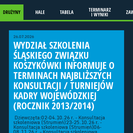
TERMINARZ
DRUŻYNY
HALE
TABELA
ZA
I WYNIKI
26.07.2026
WYDZIAŁ SZKOLENIA
ŚLĄSKIEGO ZWIĄZKU
KOSZYKÓWKI INFORMUJE O
TERMINACH NAJBLIŻSZYCH
KONSULTACJI / TURNIEJÓW
KADRY WOJEWÓDZKIEJ
(ROCZNIK 2013/2014)
Dziewczęta:02-04.10.26 r. - Konsultacja
szkoleniowa (Strumień)23-25.10.26 r. -
Konsultacja szkoleniowa (Strumień)06-
08.11.26 r. – Konsultacja szkoleniowa