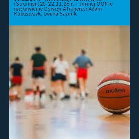
(Strumień)20-22.11.26 r. – Turniej OOM o
rozstawienie Dywizji ATrenerzy: Adam
Kubaszczyk, Iwona Szymik