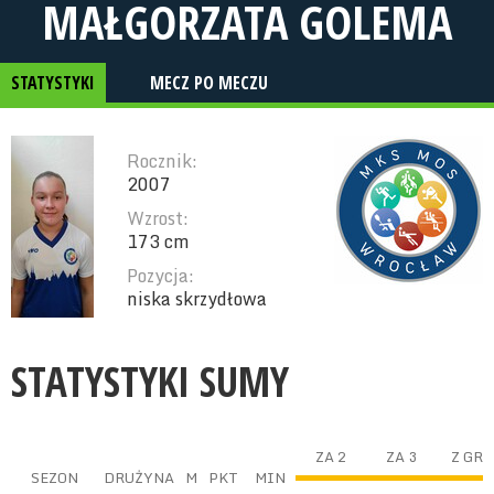
MAŁGORZATA GOLEMA
STATYSTYKI
MECZ PO MECZU
Rocznik:
2007
Wzrost:
173 cm
Pozycja:
niska skrzydłowa
STATYSTYKI SUMY
ZA 2
ZA 3
Z GRY
SEZON
DRUŻYNA
M
PKT
MIN