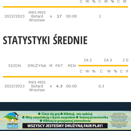
C
W
%
C
W
%
C
W
MKS MOS
2022/2023
Betard
4
17
00:00
1
Wrocław
STATYSTYKI ŚREDNIE
ZA 2
ZA 3
Z G
SEZON
DRUŻYNA
M
PKT
MIN
C
W
%
C
W
%
C
W
MKS MOS
2022/2023
Betard
4
4.3
00:00
0.3
Wrocław