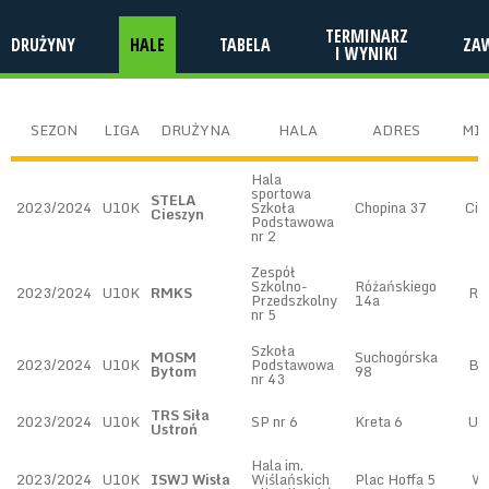
TERMINARZ
DRUŻYNY
HALE
TABELA
ZA
I WYNIKI
SEZON
LIGA
DRUŻYNA
HALA
ADRES
MI
Hala
sportowa
STELA
2023/2024
U10K
Szkoła
Chopina 37
Cie
Cieszyn
Podstawowa
nr 2
Zespół
Szkolno-
Różańskiego
2023/2024
U10K
RMKS
Ry
Przedszkolny
14a
nr 5
Szkoła
MOSM
Suchogórska
2023/2024
U10K
Podstawowa
By
Bytom
98
nr 43
TRS Siła
2023/2024
U10K
SP nr 6
Kreta 6
Us
Ustroń
Hala im.
2023/2024
U10K
ISWJ Wisła
Wiślańskich
Plac Hoffa 5
Wi