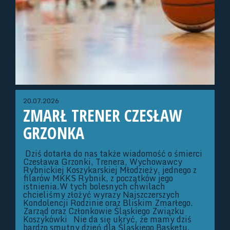
20.07.2026
ZMARŁ TRENER CZESŁAW
GRZONKA
Dziś dotarła do nas także wiadomość o śmierci
Czesława Grzonki, Trenera, Wychowawcy
Rybnickiej Koszykarskiej Młodzieży, jednego z
filarów MKKS Rybnik, z początków jego
istnienia.W tych bolesnych chwilach
chcieliśmy złożyć wyrazy Najszczerszych
Kondolencji Rodzinie oraz Bliskim Zmarłego.
Zarząd oraz Członkowie Śląskiego Związku
Koszykówki Nie da się ukryć, że mamy dziś
bardzo smutny dzień dla Śląskiego Basketu.