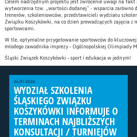
Celem nadrzędnym projektu jest zwrócenie uwagi na fakt 
wytworzenia tzw. „wartości dodanej” - wsparcia zarówno d
trenerów, szkoleniowców, przedstawicieli wydziału szkole
Związku Koszykówki, na co dzień prowadzących zajęcia z
sportowcami.
W tle, optymalne przygotowanie sportowców do kluczowej
młodego zawodnika imprezy – Ogólnopolskiej Olimpiady M
Śląski Związek Koszykówki – sport i edukacja w jednym!
26.07.2026
WYDZIAŁ SZKOLENIA
ŚLĄSKIEGO ZWIĄZKU
KOSZYKÓWKI INFORMUJE O
TERMINACH NAJBLIŻSZYCH
KONSULTACJI / TURNIEJÓW